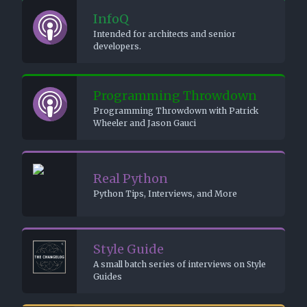
InfoQ
Intended for
developers.
Progra
Programming
Wheeler and 
Real Py
Python Tips,
Style Gu
A small batch
Guides