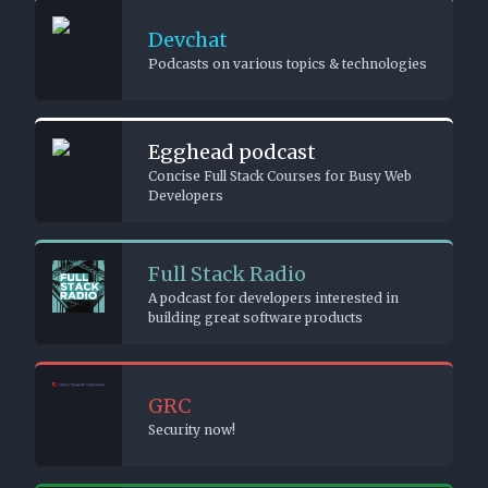
Devchat
Podcasts on 
Egghead
Concise Full
Developers
Full Sta
A podcast for
building gre
GRC
Security now