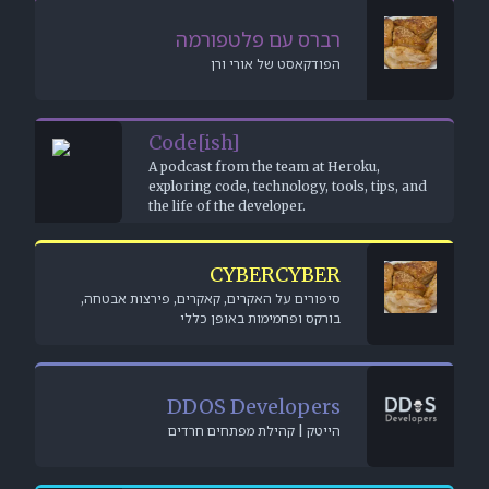
פורמה
ורן
Code[ish
A podcast fr
exploring cod
the life of th
C
ם, קאקרים, פירצות אבטחה
ופן כללי
DDOS 
תחים חרדים